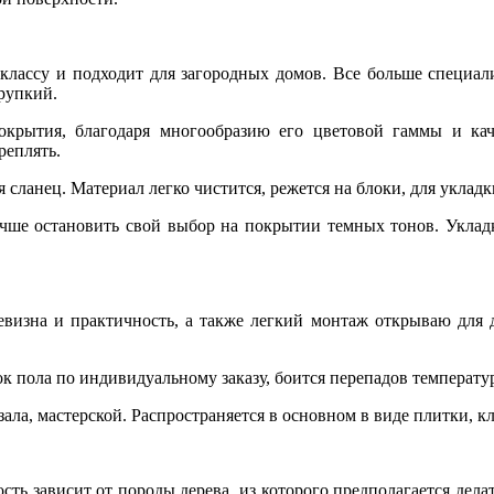
классу и подходит для загородных домов. Все больше специал
рупкий.
крытия, благодаря многообразию его цветовой гаммы и каче
реплять.
сланец. Материал легко чистится, режется на блоки, для укладк
учше остановить свой выбор на покрытии темных тонов. Уклад
визна и практичность, а также легкий монтаж открываю для д
ок пола по индивидуальному заказу, боится перепадов температу
зала, мастерской. Распространяется в основном в виде плитки, к
ь зависит от породы дерева, из которого предполагается делат