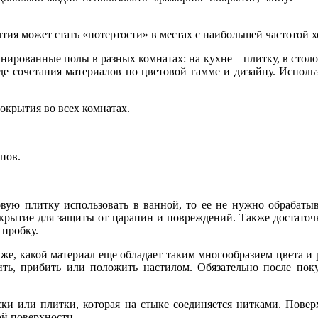
тия может стать «потертости» в местах с наибольшей частотой 
рованные полы в разных комнатах: на кухне – плитку, в столо
е сочетания материалов по цветовой гамме и дизайну. Исполь
окрытия во всех комнатах.
пов.
вую плитку использовать в ванной, то ее не нужно обрабатыв
окрытие для защиты от царапин и повреждений. Также достато
 пробку.
же, какой материал еще обладает таким многообразием цвета и 
ть, прибить или положить настилом. Обязательно после пок
и или плитки, которая на стыке соединяется нитками. Поверх
ой поверхности.