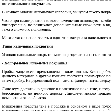
потенциального покупателя.
В комнате многие используют ковролин, минусом такого покры
Часто при планировании жилого помещения используют комбини
универсально, но возникают дополнительные сложности в вид
такого сложного положения.
Можно также использовать и один тип материала напольного п
Типы напольных покрытий
Условно напольные покрытия можно разделить на несколько ти
• Натуральные напольные покрытия:
Пробка чаще всего представлена в виде плитки. Если пробко
данного материала в другой комнате требуется полимерное п
затем пробку. На деревянный пол – листы фанеры, затем сверху
Линолеум достаточно дешевое и практичное покрытие, к тому 
безосновного, но немного дороже. Линолеум можно приклеи
помещении около 8 часов.
Мешковина представлена в продаже в основном в виде полоск
мешковину можно так же как и линолеум, практически на люб