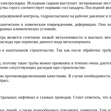
м электросварки. Исходным сырьем выступает легированная лист
ства строго соответствует нормами госстандарта. Последний явл
ьтразвуковой контроль, гидроиспытание на рабочее давление и 
ханическим и химическим повреждениям, деформации. Они хо
 разных климатических условиях.
тра является сочетание низкой металлоемкости и высоких мех
расходы при перевозке данного вида металлопроката.
ны в капитальном строительстве. Так как после обработки тр
 поэтому такие трубы можно применять в течение очень длител
нию сопутствующих расходов при строительстве.
окими противокоррозионными качествами. В случае необходимости
трасс.
стральных нефтяных и газовых проводов. Стоит отметить, что 
ьных линий, а также разнообразных отводящих элементов. Еще 