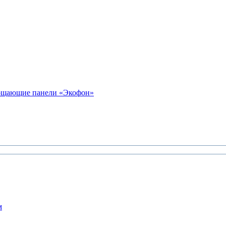
лощающие панели «Экофон»
м