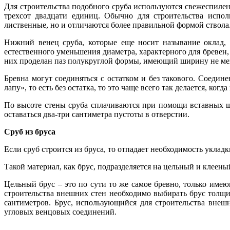
Для строительства подобного сруба используются свежеспиленн
трехсот двадцати единиц. Обычно для строительства испо
лиственные, но и отличаются более правильной формой ствола
Нижний венец сруба, которые еще носит называние оклад,
естественного уменьшения диаметра, характерного для бревен
них проделан паз полукруглой формы, имеющий ширину не ме
Бревна могут соединяться с остатком и без такового. Соедин
лапу», то есть без остатка, то это чаще всего так делается, к
По высоте стены сруба сплачиваются при помощи вставных ш
оставаться два-три сантиметра пустоты в отверстии.
Сруб из бруса
Если сруб строится из бруса, то отпадает необходимость уклад
Такой материал, как брус, подразделяется на цельный и клеены
Цельный брус – это по сути то же самое бревно, только имею
строительства внешних стен необходимо выбирать брус толщ
сантиметров. Брус, использующийся для строительства вне
угловых венцовых соединений.