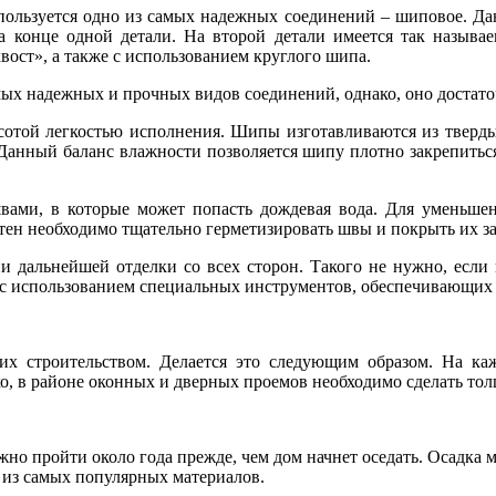
спользуется одно из самых надежных соединений – шиповое. Да
а конце одной детали. На второй детали имеется так называе
вост», а также с использованием круглого шипа.
мых надежных и прочных видов соединений, однако, оно достато
сотой легкостью исполнения. Шипы изготавливаются из тверд
Данный баланс влажности позволяется шипу плотно закрепиться 
вами, в которые может попасть дождевая вода. Для уменьше
тен необходимо тщательно герметизировать швы и покрыть их з
ии дальнейшей отделки со всех сторон. Такого не нужно, если
с использованием специальных инструментов, обеспечивающих 
 их строительством. Делается это следующим образом. На 
о, в районе оконных и дверных проемов необходимо сделать то
но пройти около года прежде, чем дом начнет оседать. Осадка 
 из самых популярных материалов.