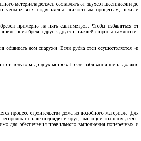
льного материала должен составлять от двухсот шестидесяти до
ько меньше всех подвержены гнилостным процессам, нежели
ревен примерно на пять сантиметров. Чтобы избавиться от
 прилегания бревен друг к другу с нижней стороны каждого из
вии обшивать дом снаружи. Если рубка стен осуществляется «в
и от полутора до двух метров. После забивания шипа должно
ется процесс строительства дома из подобного материала. Для
ерегородок вполне подойдет и брус, имеющий толщину десять
димо для обеспечения правильного выполнения поперечных и