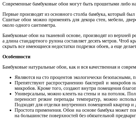
Современные бамбуковые обои могут быть прошитыми либо на
Первые производят из основного столба бамбука, который был
Сшитые обои можно применять для декора стен, мебели, двере
около одного сантиметра.
Бамбуковые обои на тканевой основе, производят из верхней р
а длина стандартного рулона составляет десять метров. Чтоб 
скрыть все имеющиеся недостатки подрезки обоев, а еще делае
Особенности
Бамбуковые натуральные обои, как и вся качественная и совре
Являются на сто процентов экологически безопасными, п
Препятствуют распространению бактерий и микробов на
микробов. Кроме того, создают внутри помещения благо
Универсальны, можно клеить на стены и на потолок. По
переносит резкие перепады температур, можно исполь
Подходят для отделки внутренних помещений квартир и д
Простота применения. Обои на основе бамбука может пок
на большинстве поверхностей без обязательной предвари