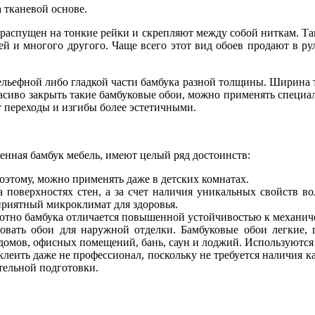
 тканевой основе.
 распущен на тонкие рейки и скрепляют между собой ниткам. Т
й и многого другого. Чаще всего этот вид обоев продают в ру
ельефной либо гладкой части бамбука разной толщины. Ширина т
красиво закрыть такие бамбуковые обои, можно применять специа
т переходы и изгибы более эстетичными.
менная бамбук мебель, имеют целый ряд достоинств:
оэтому, можно применять даже в детских комнатах.
 поверхностях стен, а за счет наличия уникальных свойств в
приятный микроклимат для здоровья.
лотно бамбука отличается повышенной устойчивостью к механич
зовать обои для наружной отделки. Бамбуковые обои легкие,
омов, офисных помещений, бань, саун и лоджий. Используются 
леить даже не профессионал, поскольку не требуется наличия 
тельной подготовки.