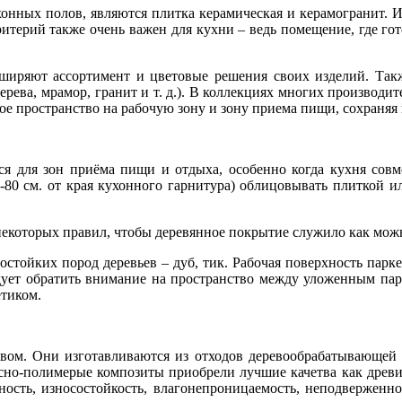
хонных полов, являются плитка керамическая и керамогранит. И
критерий также очень важен для кухни – ведь помещение, где го
ширяют ассортимент и цветовые решения своих изделий. Так
ева, мрамор, гранит и т. д.). В коллекциях многих производит
ое пространство на рабочую зону и зону приема пищи, сохраняя
ются для зон приёма пищи и отдыха, особенно когда кухня сов
0-80 см. от края кухонного гарнитура) облицовывать плиткой 
некоторых правил, чтобы деревянное покрытие служило как мож
гостойких пород деревьев – дуб, тик. Рабочая поверхность пар
дует обратить внимание на пространство между уложенным парк
етиком.
ом. Они изготавливаются из отходов деревообрабатывающей п
но-полимерые композиты приобрели лучшие качетва как древис
ость, износостойкость, влагонепроницаемость, неподверженнос