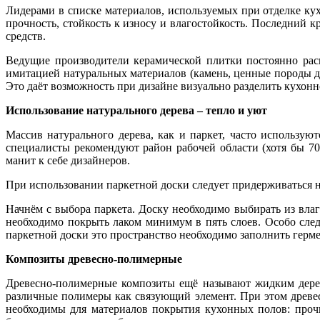
Лидерами в списке материалов, используемых при отделке ку
прочность, стойкость к износу и влагостойкость. Последний 
средств.
Ведущие производители керамической плитки постоянно рас
имитацией натуральных материалов (камень, ценные породы дер
Это даёт возможность при дизайне визуально разделить кухонн
Использование натурального дерева – тепло и уют
Массив натурального дерева, как и паркет, часто использу
специалисты рекомендуют район рабочей области (хотя бы 7
манит к себе дизайнеров.
При использовании паркетной доски следует придерживаться 
Начнём с выбора паркета. Доску необходимо выбирать из вла
необходимо покрыть лаком минимум в пять слоев. Особо сле
паркетной доски это пространство необходимо заполнить герм
Композиты древесно-полимерные
Древесно-полимерные композиты ещё называют жидким дерев
различные полимеры как связующий элемент. При этом древес
необходимы для материалов покрытия кухонных полов: прочн