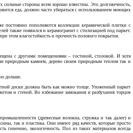
х сильные стороны всем хорошо известны. Это долговечность,
товится еда, должно часто убираться с использованием моющих
же постоянно пополняются коллекции керамической плитки с
елей также появился и керамогранит с стилизацией под паркет.
 при этом влагостойкость и прочность полового покрытия.
мещена с другими помещениями – гостиной, столовой. И хотя
или природным камнем, дерево своим природным теплом так и
но дольше.
кетной доски должна быть как можно толще. Уложенный паркет
етом и стеной. Во избежание замокания и разбухания торцов
ромышленности (древесные волокна, стружка и так далее) и
ины, так и пластика. Они имеют ряд качеств, которые просто
ть гниению, экологичность. Пол из таких материалов всегда