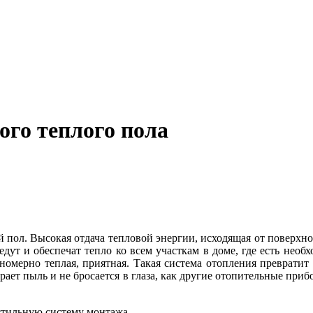
го теплого пола
 пол. Высокая отдача тепловой энергии, исходящая от поверхно
ут и обеспечат тепло ко всем участкам в доме, где есть необ
вномерно теплая, приятная. Такая система отопления преврати
бирает пыль и не бросается в глаза, как другие отопительные п
стильную систему монтажа.