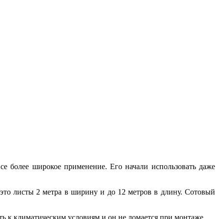
се более широкое применение. Его начали использовать даже
это листы 2 метра в ширину и до 12 метров в длину. Cотовый
ь к климатическим условиям и он не ломается при монтаже.