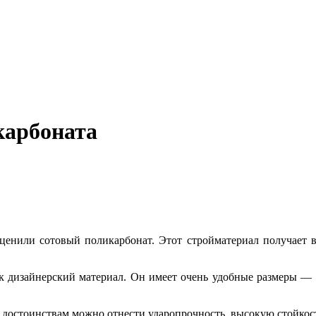
карбоната
оценили сотовый поликарбонат. Этот стройматериал получает в
ак дизайнерский материал. Он имеет очень удобные размеры — 
 достоинствам можно отнести ударопрочность, высокую стойкост