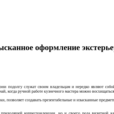
ысканное оформление экстерье
 они подолгу служат своим владельцам и нередко являют собо
чай, когда ручной работе кузнечного мастера можно восхищатьс
ки, позволяет создавать презентабельные и изысканные предме
приходящей корреспонденции, но и своего рода визитной ка