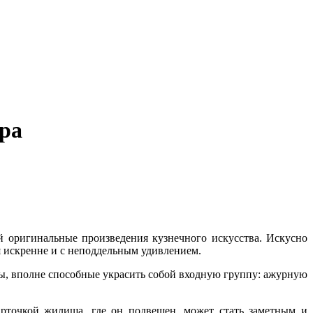
ра
й оригинальные произведения кузнечного искусства. Искусно
я искренне и с неподдельным удивлением.
ты, вполне способные украсить собой входную группу: ажурную
рточкой жилища, где он подвешен, может стать заметным и