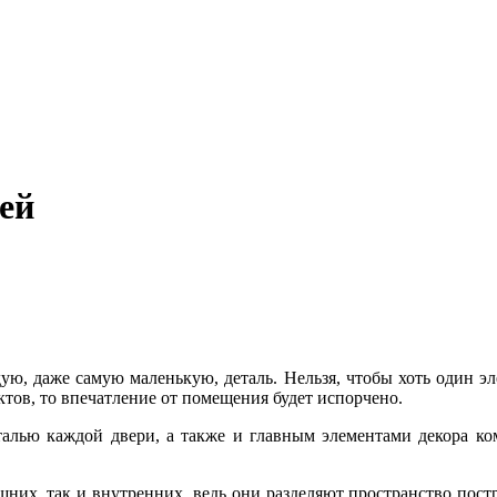
ей
ю, даже самую маленькую, деталь. Нельзя, чтобы хоть один э
ктов, то впечатление от помещения будет испорчено.
еталью каждой двери, а также и главным элементами декора к
ешних, так и внутренних, ведь они разделяют пространство по