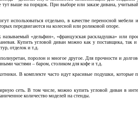
 тут выше на порядок. При выборе или заказе дивана, учитывайт
могут использоваться отдельно, в качестве переносной мебели
торых передвигаются на колесной или роликовой опоре.
 называемый «дельфин», «французская раскладушка» или прос
невая. Купить угловой диван можно как у поставщика, так и 
р, отделок и т.д.
 полиуретан, поролон и многое другое. Для прочности и долг
ыми частями – баром, столиком для кофе и т.д.
котники. В комплекте часто идут красивые подушки, которые п
мирную сеть. В том числе, можно купить угловой диван в инте
раниченное количество моделей на стенды.