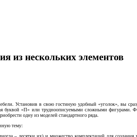
я из нескольких элементов
ебели. Установив в свою гостиную удобный «уголок», вы сраз
ивая буквой «П» или трудноописуемыми сложными фигурами. Фо
приобрести одну из моделей стандартного ряда.
нную тему:
огда – десятки их) и множество комплектаций для создания уг