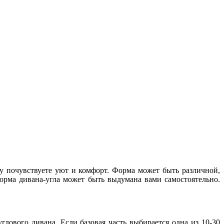
у почувствуете уют и комфорт. Форма может быть различной,
рма дивана-угла может быть выдумана вами самостоятельно.
лового дивана. Если базовая часть выбирается одна из 10-30