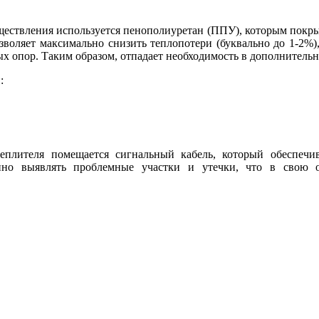
ествления используется пенополиуретан (ППУ), которым покрывае
зволяет максимально снизить теплопотери (буквально до 1-2%),
ых опор. Таким образом, отпадает необходимость в дополнител
:
лителя помещается сигнальный кабель, который обеспечива
но выявлять проблемные участки и утечки, что в свою о