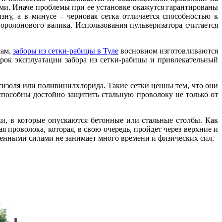
ми. Иначе проблемы при ее установке окажутся гарантированы
ну, а в минусе – черновая сетка отличается способностью к
оролонового валика. Использования пульверизатора считается
сам,
заборы из сетки-рабицы в Туле
восновном изготовливаются
рок эксплуатации забора из сетки-рабицы и привлекательный
тизоля или поливинилхлорида. Такие сетки ценны тем, что они
пособны достойно защитить стальную проволоку не только от
ки, в которые опускаются бетонные или стальные столбы. Как
я проволока, которая, в свою очередь, пройдет через верхние и
венными силами не занимает много времени и физических сил.