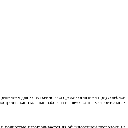
м решением для качественного огораживания всей приусадебной
 построить капитальный забор из вышеуказанных строительных
м и полностью изготавливается из обыкновенной проволоки на