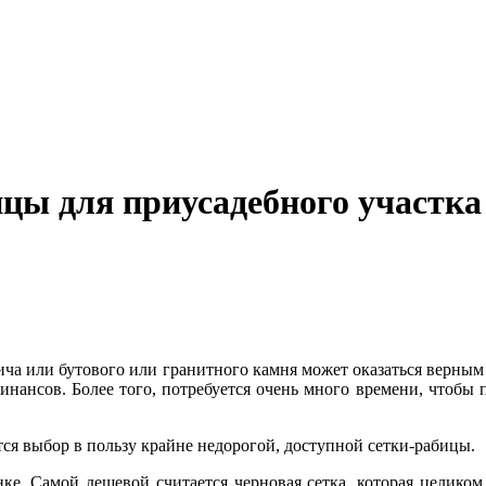
ицы для приусадебного участка
пича или бутового или гранитного камня может оказаться верны
финансов. Более того, потребуется очень много времени, чтобы
я выбор в пользу крайне недорогой, доступной сетки-рабицы.
нке. Самой дешевой считается черновая сетка, которая целико