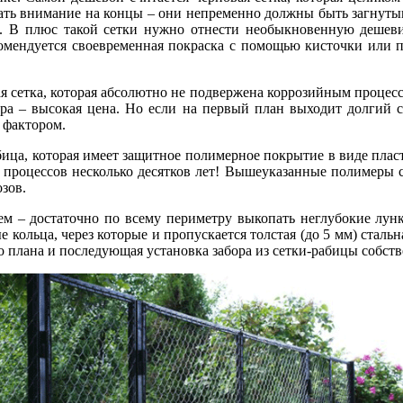
ать внимание на концы – они непременно должны быть загнуты
м. В плюс такой сетки нужно отнести необыкновенную дешевиз
омендуется своевременная покраска с помощью кисточки или п
я сетка, которая абсолютно не подвержена коррозийным процес
ра – высокая цена. Но если на первый план выходит долгий с
 фактором.
бица, которая имеет защитное полимерное покрытие в виде плас
процессов несколько десятков лет! Вышеуказанные полимеры с
зов.
ем – достаточно по всему периметру выкопать неглубокие лун
 кольца, через которые и пропускается толстая (до 5 мм) стальна
о плана и последующая установка забора из сетки-рабицы собст