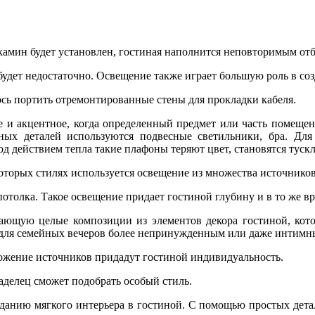
камин будет установлен, гостиная наполнится неповторимым отбл
удет недостаточно. Освещение также играет большую роль в соз
сь портить отремонтированные стены для прокладки кабеля.
 и акцентное, когда определенный предмет или часть помещен
ьных деталей используются подвесные светильники, бра. Для
 действием тепла такие плафоны теряют цвет, становятся туск
торых стилях используется освещение из множества источников
отолка. Такое освещение придает гостиной глубину и в то же вр
дающую целые композиции из элементов декора гостиной, ко
а для семейных вечеров более непринужденным или даже интимн
ожение источников придадут гостиной индивидуальность.
делец сможет подобрать особый стиль.
данию мягкого интерьера в гостиной. С помощью простых дет