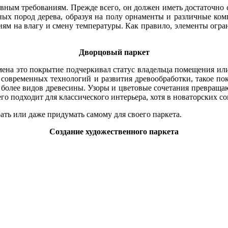
вным требованиям. Прежде всего, он должен иметь достаточно
зных пород дерева, образуя на полу орнаменты и различные ко
циям на влагу и смену температуры. Как правило, элементы ог
Дворцовый паркет
мена это покрытие подчеркивал статус владельца помещения или 
я современных технологий и развития древообработки, такое п
и более видов древесины. Узоры и цветовые сочетания превращаю
о подходит для классического интерьера, хотя в новаторских с
ть или даже придумать самому для своего паркета.
Создание художественного паркета