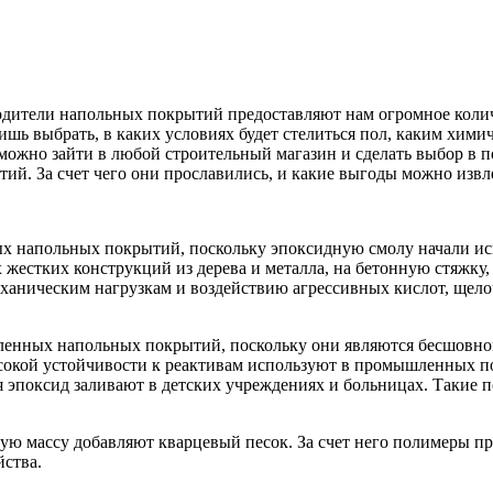
одители напольных покрытий предоставляют нам огромное коли
ь выбрать, в каких условиях будет стелиться пол, каким химич
можно зайти в любой строительный магазин и сделать выбор в п
й. За счет чего они прославились, и какие выгоды можно извле
х напольных покрытий, поскольку эпоксидную смолу начали исп
естких конструкций из дерева и металла, на бетонную стяжку, 
аническим нагрузкам и воздействию агрессивных кислот, щелоче
нных напольных покрытий, поскольку они являются бесшовной 
сокой устойчивости к реактивам используют в промышленных п
ья эпоксид заливают в детских учреждениях и больницах. Такие п
ую массу добавляют кварцевый песок. За счет него полимеры пр
йства.