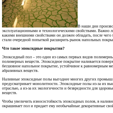
В наши дни произв
эксплуатационными и технологическими свойствами. Важно лиш
какими внешними свойствами он должен обладать, после чего 
стали очередной попыткой расширить рынок напольных покрыти
Что такое эпоксидные покрытия?
Эпоксидный пол – это один из самых первых видов полимерны
полимерных веществ. Эпоксидное покрытие наливается поверх ж
бесшовное напольное покрытие, устойчивое к равномерным мех
абразивных веществ.
Наливные эпоксидные полы выгоднее многих других промышле
предусматривает монолитности. Эпоксидные полы из-за их вы
отраслью, а из-за их экологичности и безвредности для здоров
веществ.
Чтобы увеличить износостойкость эпоксидных полов, в наливн
окрашивает пол и придает ему необычайные декоративные сво