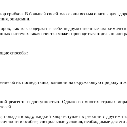
ор грибков. В большей своей массе они весьма опасны для здоро
ения, эпидемии.
ров, так как содержат в себе недружественные им химически
нных системах такая очистка может проводиться отдельно или р
ющие способы:
ление об их последствиях, влиянии на окружающую природу и ж
ой реагента и доступностью. Однако во многих странах мира
телей.
о, попадая в воду, жидкий хлор вступает в реакции с другими
ксичности и особые, специальные условия, необходимые для его