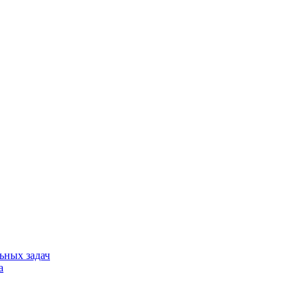
ьных задач
а