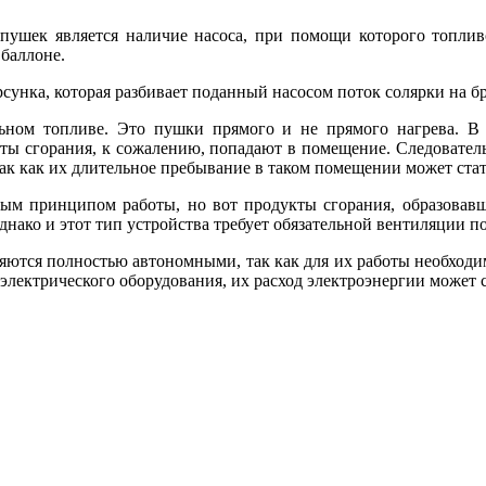
ушек является наличие насоса, при помощи которого топливо
 баллоне.
сунка, которая разбивает поданный насосом поток солярки на бр
ьном топливе. Это пушки прямого и не прямого нагрева. В 
укты сгорания, к сожалению, попадают в помещение. Следовател
ак как их длительное пребывание в таком помещении может стат
ным принципом работы, но вот продукты сгорания, образовавш
Однако и этот тип устройства требует обязательной вентиляции 
вляются полностью автономными, так как для их работы необходи
ектрического оборудования, их расход электроэнергии может сос